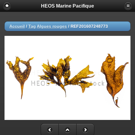
HEOS Marine Pacifique
Accueil
/
Tag
Algues rouges
/
REF201607248773