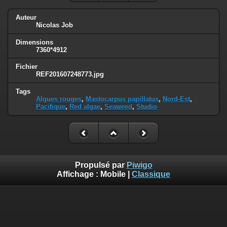
Auteur
Nicolas Job
Dimensions
7360*4912
Fichier
REF201607248773.jpg
Tags
Algues rouges
,
Mastocarpus papillatus
,
Nord-Est
,
Pacifique
,
Red algae
,
Seaweed
,
Studio
Propulsé par
Piwigo
Affichage :
Mobile
|
Classique