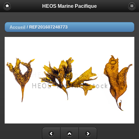
HEOS Marine Pacifique
Accueil
/
REF201607248773