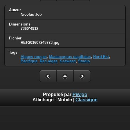
Auteur
Nicolas Job
Dimensions
7360*4912
Fichier
REF201607248773.jpg
Tags
Algues rouges
,
Mastocarpus papillatus
,
Nord-Est
,
Pacifique
,
Red algae
,
Seaweed
,
Studio
Propulsé par
Piwigo
Affichage :
Mobile
|
Classique