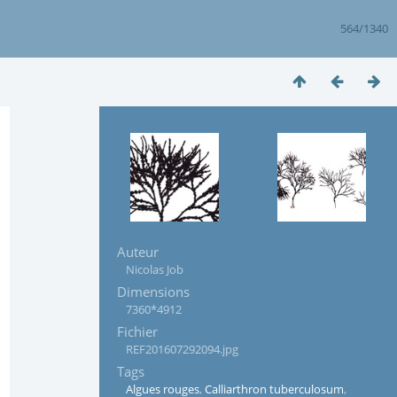
564/1340
Auteur
Nicolas Job
Dimensions
7360*4912
Fichier
REF201607292094.jpg
Tags
Algues rouges
,
Calliarthron tuberculosum
,