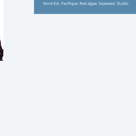
Nord-Est
,
Pacifique
,
Red algae
,
Seaweed
,
Studio