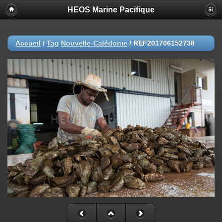
HEOS Marine Pacifique
Accueil
/
Tag
Nouvelle-Calédonie
/
REF201706152738