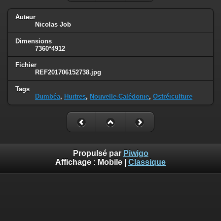
Auteur
Nicolas Job
Dimensions
7360*4912
Fichier
REF201706152738.jpg
Tags
Dumbéa
,
Huitres
,
Nouvelle-Calédonie
,
Ostréiculture
Propulsé par
Piwigo
Affichage :
Mobile
|
Classique