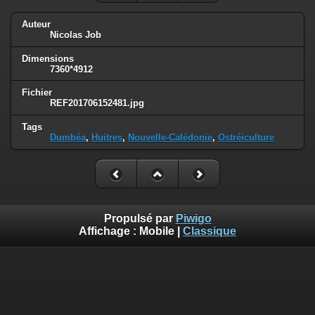
Auteur
Nicolas Job
Dimensions
7360*4912
Fichier
REF201706152481.jpg
Tags
Dumbéa
,
Huitres
,
Nouvelle-Calédonie
,
Ostréiculture
Propulsé par
Piwigo
Affichage :
Mobile
|
Classique