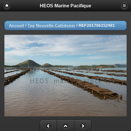
HEOS Marine Pacifique
Accueil
/
Tag
Nouvelle-Calédonie
/
REF201706152481