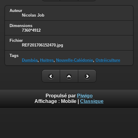
Auteur
Nicolas Job
Dimensions
7360*4912
Fichier
REF201706152470.jpg
Tags
Dumbéa
,
Huitres
,
Nouvelle-Calédonie
,
Ostréiculture
Propulsé par
Piwigo
Affichage :
Mobile
|
Classique