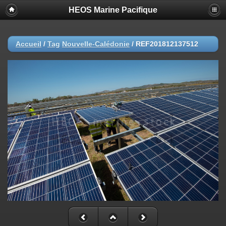
HEOS Marine Pacifique
Accueil
/
Tag
Nouvelle-Calédonie
/
REF201812137512