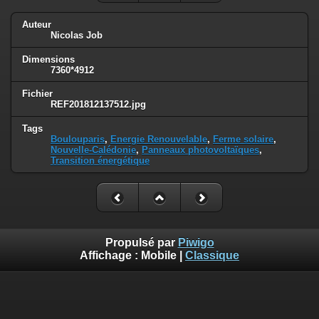
Auteur
Nicolas Job
Dimensions
7360*4912
Fichier
REF201812137512.jpg
Tags
Boulouparis
,
Energie Renouvelable
,
Ferme solaire
,
Nouvelle-Calédonie
,
Panneaux photovoltaïques
,
Transition énergétique
Propulsé par
Piwigo
Affichage :
Mobile
|
Classique