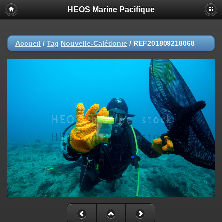
HEOS Marine Pacifique
Accueil
/
Tag
Nouvelle-Calédonie
/
REF201809218068