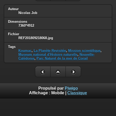
Auteur
Nicolas Job
Dimensions
7360*4912
Fichier
REF201809218068.jpg
Tags
Koumac
,
La Planète Revisitée
,
Mission scientifique
,
Museum national d'Histoire naturelle
,
Nouvelle-
Calédonie
,
Parc Naturel de la mer de Corail
Propulsé par
Piwigo
Affichage :
Mobile
|
Classique