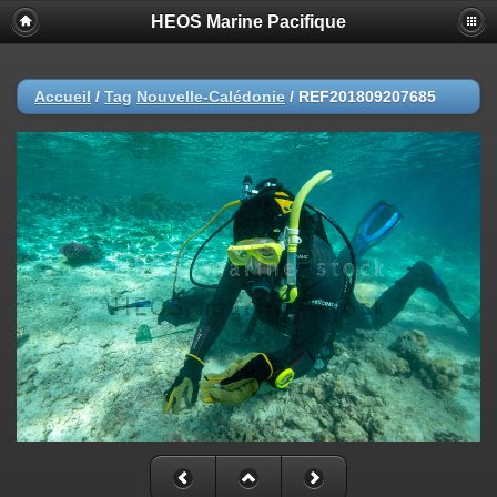
HEOS Marine Pacifique
Accueil
/
Tag
Nouvelle-Calédonie
/
REF201809207685