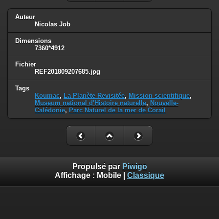
Auteur
Nicolas Job
Dimensions
7360*4912
Fichier
REF201809207685.jpg
Tags
Koumac
,
La Planète Revisitée
,
Mission scientifique
,
Museum national d'Histoire naturelle
,
Nouvelle-
Calédonie
,
Parc Naturel de la mer de Corail
Propulsé par
Piwigo
Affichage :
Mobile
|
Classique