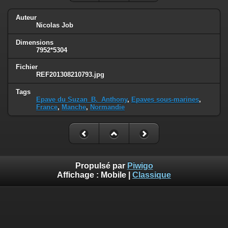
Auteur
Nicolas Job
Dimensions
7952*5304
Fichier
REF201308210793.jpg
Tags
Epave du Suzan_B._Anthony
,
Epaves sous-marines
,
France
,
Manche
,
Normandie
Propulsé par
Piwigo
Affichage :
Mobile
|
Classique