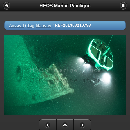
HEOS Marine Pacifique
Accueil
/
Tag
Manche
/
REF201308210793