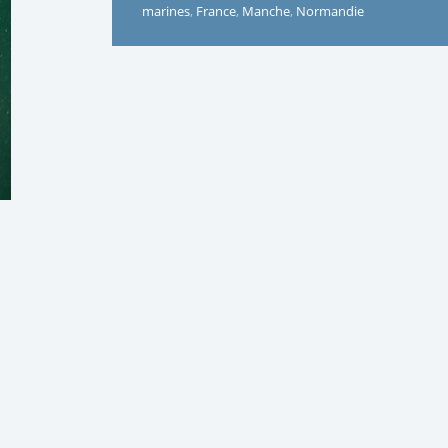
marines
,
France
,
Manche
,
Normandie