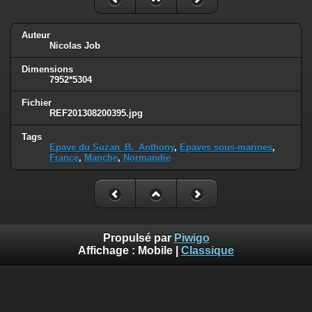
Auteur
Nicolas Job
Dimensions
7952*5304
Fichier
REF201308200395.jpg
Tags
Epave du Suzan_B._Anthony
,
Epaves sous-marines
,
France
,
Manche
,
Normandie
Propulsé par
Piwigo
Affichage :
Mobile
|
Classique