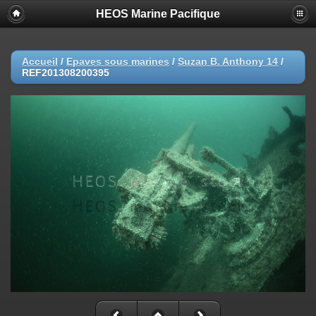
HEOS Marine Pacifique
Accueil
/
Epaves sous marines
/
Suzan B. Anthony 14
/
REF201308200395