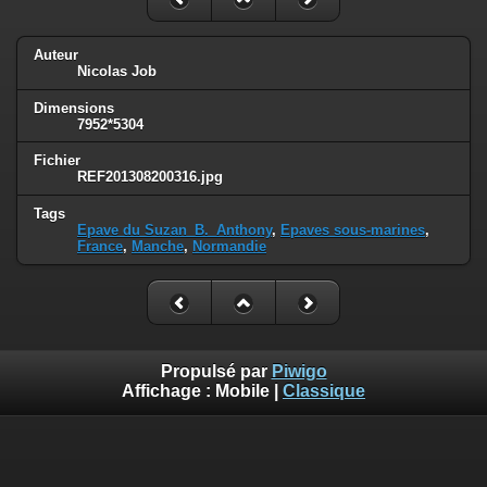
Auteur
Nicolas Job
Dimensions
7952*5304
Fichier
REF201308200316.jpg
Tags
Epave du Suzan_B._Anthony
,
Epaves sous-marines
,
France
,
Manche
,
Normandie
Propulsé par
Piwigo
Affichage :
Mobile
|
Classique