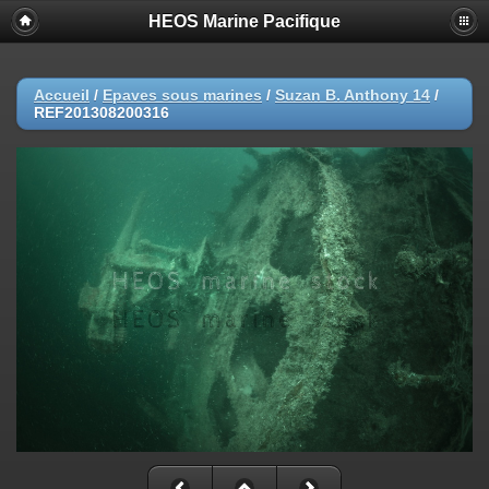
HEOS Marine Pacifique
Accueil
/
Epaves sous marines
/
Suzan B. Anthony 14
/
REF201308200316