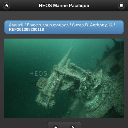
HEOS Marine Pacifique
Accueil
/
Epaves sous marines
/
Suzan B. Anthony 14
/
REF201308200118