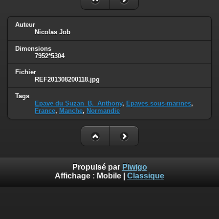
Auteur
Nicolas Job
Dimensions
7952*5304
Fichier
REF201308200118.jpg
Tags
Epave du Suzan_B._Anthony
,
Epaves sous-marines
,
France
,
Manche
,
Normandie
Propulsé par
Piwigo
Affichage :
Mobile
|
Classique