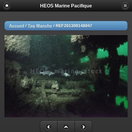
HEOS Marine Pacifique
Accueil
/
Tag
Manche
/
REF201308148047