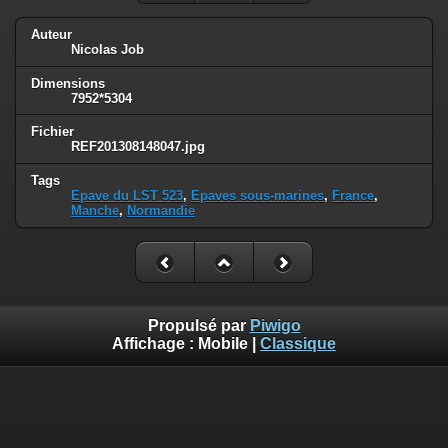
Auteur
Nicolas Job
Dimensions
7952*5304
Fichier
REF201308148047.jpg
Tags
Epave du LST 523
,
Epaves sous-marines
,
France
,
Manche
,
Normandie
Propulsé par
Piwigo
Affichage :
Mobile
|
Classique