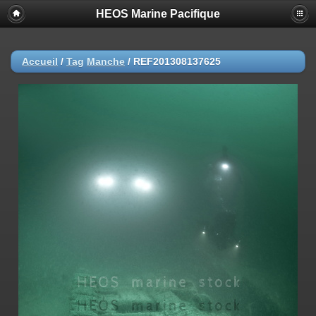
HEOS Marine Pacifique
Accueil
/
Tag
Manche
/
REF201308137625