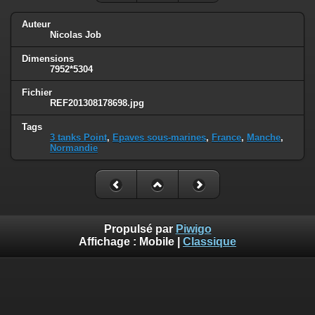
Auteur
Nicolas Job
Dimensions
7952*5304
Fichier
REF201308178698.jpg
Tags
3 tanks Point
,
Epaves sous-marines
,
France
,
Manche
,
Normandie
Propulsé par
Piwigo
Affichage :
Mobile
|
Classique