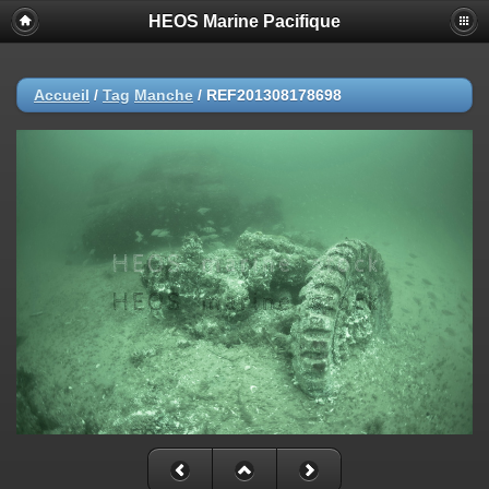
HEOS Marine Pacifique
Accueil
/
Tag
Manche
/
REF201308178698