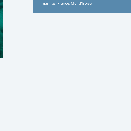
marines
,
France
,
Mer d'Iroise