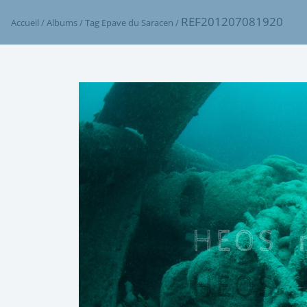
REF201207081920
Accueil
/
Albums
/
Tag
Epave du Saracen
/