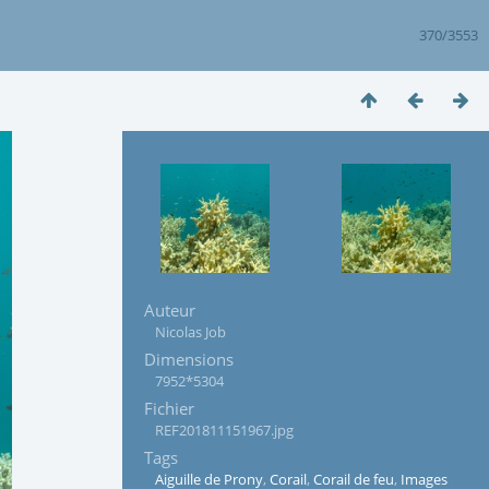
370/3553
Auteur
Nicolas Job
Dimensions
7952*5304
Fichier
REF201811151967.jpg
Tags
Aiguille de Prony
,
Corail
,
Corail de feu
,
Images