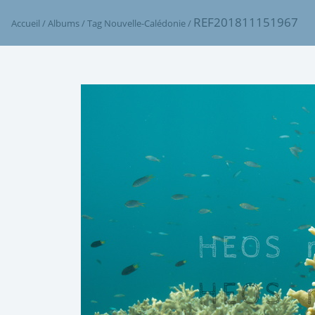
REF201811151967
Accueil
/
Albums
/
Tag
Nouvelle-Calédonie
/