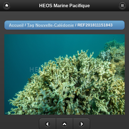
HEOS Marine Pacifique
Accueil
/
Tag
Nouvelle-Calédonie
/
REF201811151843