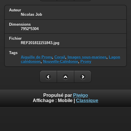
Auteur
Nicolas Job
Dimensions
7952*5304
Fichier
REF201811151843.jpg
Tags
Aiguille de Prony
,
Corail
,
Images sous-marines
,
Lagon
calédonien
,
Nouvelle-Calédonie
,
Prony
Propulsé par
Piwigo
Affichage :
Mobile
|
Classique