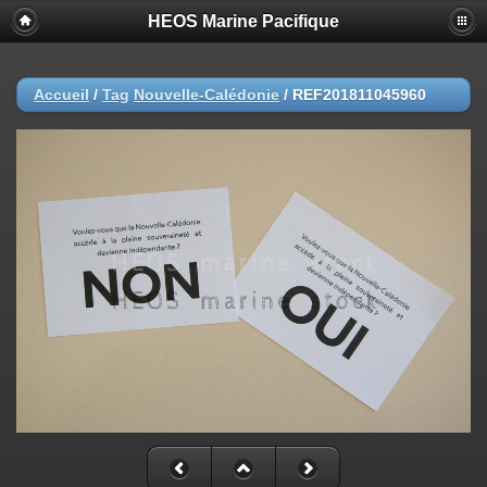
HEOS Marine Pacifique
Accueil
/
Tag
Nouvelle-Calédonie
/
REF201811045960