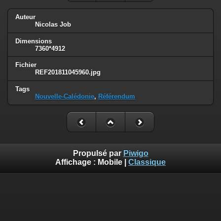
Auteur
Nicolas Job
Dimensions
7360*4912
Fichier
REF201811045960.jpg
Tags
Nouvelle-Calédonie
,
Référendum
Propulsé par
Piwigo
Affichage :
Mobile
|
Classique