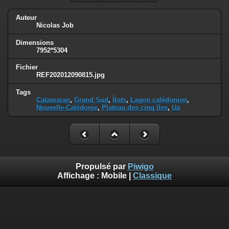
Auteur
Nicolas Job
Dimensions
7952*5304
Fichier
REF202012090815.jpg
Tags
Catamaran
,
Grand Sud
,
Îlots
,
Lagon calédonien
,
Nouvelle-Calédonie
,
Plateau des cinq îles
,
Ua
Propulsé par
Piwigo
Affichage :
Mobile
|
Classique