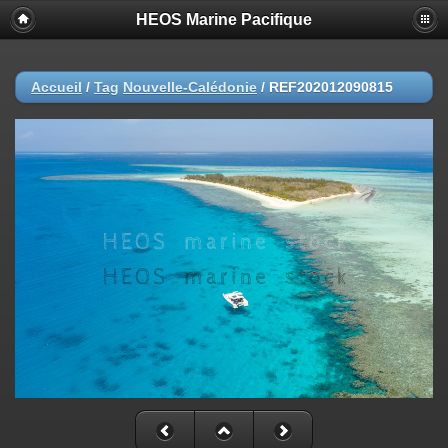
HEOS Marine Pacifique
Accueil
/
Tag
Nouvelle-Calédonie
/
REF202012090815