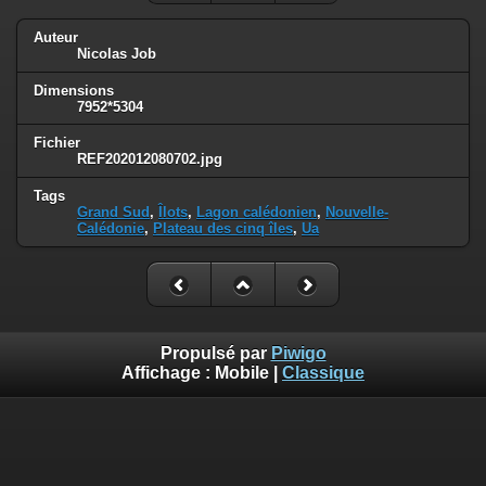
Auteur
Nicolas Job
Dimensions
7952*5304
Fichier
REF202012080702.jpg
Tags
Grand Sud
,
Îlots
,
Lagon calédonien
,
Nouvelle-
Calédonie
,
Plateau des cinq îles
,
Ua
Propulsé par
Piwigo
Affichage :
Mobile
|
Classique