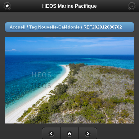
HEOS Marine Pacifique
Accueil
/
Tag
Nouvelle-Calédonie
/
REF202012080702