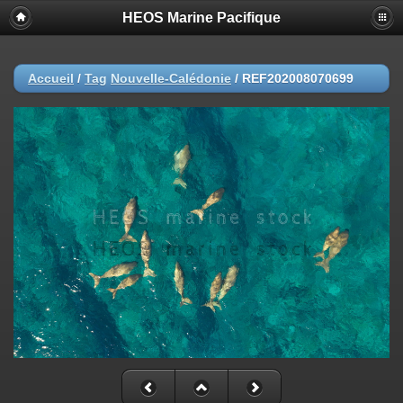
HEOS Marine Pacifique
Accueil
/
Tag
Nouvelle-Calédonie
/
REF202008070699