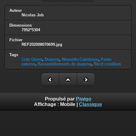
Auteur
Nicolas Job
Dimensions
7952*5304
Fichier
REF202008070699.jpg
Tags
Cote Ouest
,
Dugong
,
Nouvelle-Calédonie
,
Pente
externe
,
Rassemblements de dugong
,
Récif corallien
Propulsé par
Piwigo
Affichage :
Mobile
|
Classique