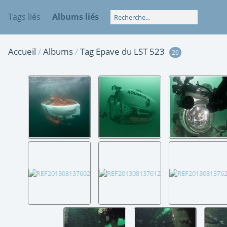
Tags liés
Albums liés
Accueil
/
Albums
/
Tag
Epave du LST 523
26