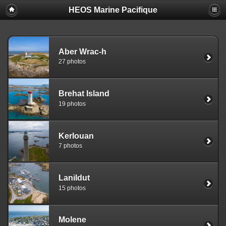
HEOS Marine Pacifique
Aber Wrac-h
27 photos
Brehat Island
19 photos
Kerlouan
7 photos
Lanildut
15 photos
Molene